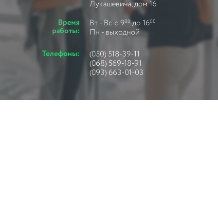
Лукашевича, дом 16
Время
Вт - Вс с 9
до 16
00
00
работы:
Пн - выходной
Телефоны:
(050) 518-39-11
(068) 569-18-91
(093) 663-01-03