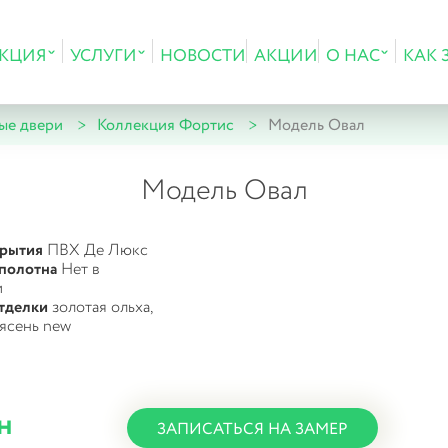
КЦИЯ
УСЛУГИ
НОВОСТИ
АКЦИИ
О НАС
КАК 
ые двери
Коллекция Фортис
Модель Овал
Модель Овал
крытия
ПВХ Де Люкс
полотна
Нет в
и
тделки
золотая ольха,
 ясень new
н
ЗАПИСАТЬСЯ НА ЗАМЕР