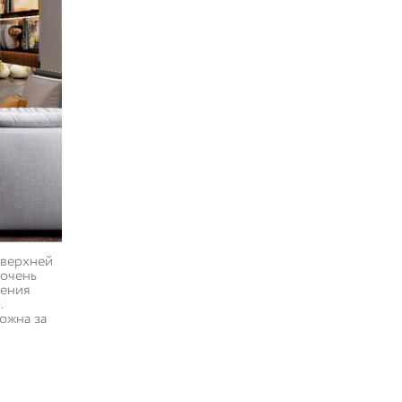
 верхней
 очень
ления
.
ожна за