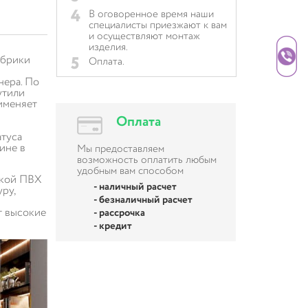
4
В оговоренное время наши
специалисты приезжают к вам
и осуществляют монтаж
изделия.
5
абрики
Оплата.
нера. По
утили
именяет
Оплата
атуса
ине в
Мы предоставляем
возможность оплатить любым
удобным вам способом
нкой ПВХ
- наличный расчет
ру,
- безналичный расчет
т высокие
- рассрочка
- кредит