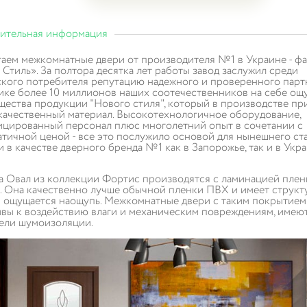
ительная информация
аем межкомнатные двери от производителя №1 в Украине - ф
Стиль». За полтора десятка лет работы завод заслужил среди
кого потребителя репутацию надежного и проверенного парт
ике более 10 миллионов наших соотечественников на себе ощ
ества продукции "Нового стиля", который в производстве пр
качественный материал. Высокотехнологичное оборудование,
цированный персонал плюс многолетний опыт в сочетании с
тичной ценой - все это послужило основой для нынешнего ст
 в качестве дверного бренда №1 как в Запорожье, так и в Укра
 Овал из коллекции Фортис производятся с ламинацией пле
 Она качественно лучше обычной пленки ПВХ и имеет структу
 ощущается наощупь. Межкомнатные двери с таким покрытием
вы к воздействию влаги и механическим повреждениям, имею
тели шумоизоляции.