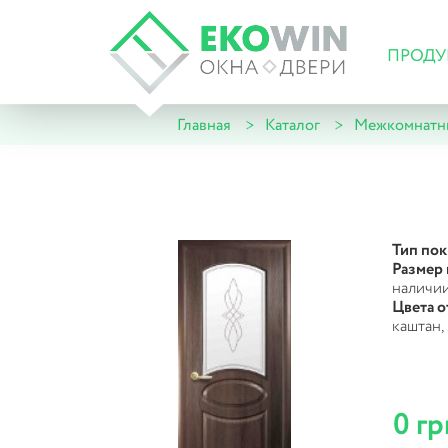
ПРОДУ
Главная
Каталог
Межкомнатн
Тип по
Размер 
наличи
Цвета о
каштан,
0 гр