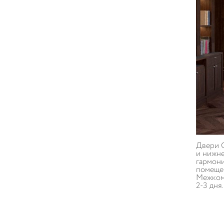
Двери О
и нижне
гармони
помещен
Межкомн
2-3 дня