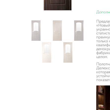
Дополн
Предлаг
«Новый 
украинс
статист
преимущ
только 
квалифи
демокра
фабрики
целом.
Полотна
Делюкс.
которая
устойчи
показа