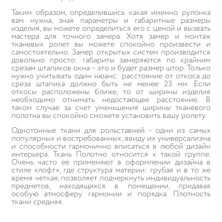
Таким образом, определившись какая именно рулонка
вам нужна, зная параметры и габаритные размеры
изделия, вы можете определиться его с ценой и вызвать
мастера для точного замера. Хотя замер и монтаж
тканевых ролет вы можете спокойно произвести и
самостоятельно. Замер открытых систем производится
довольно просто: габариты замеряются по крайним
срезам штапиков окна – это и будет размер штор. Только
нужно учитывать один нюанс: расстояние от откоса до
среза штапика должно быть не менее 23 мм. Если
откосы расположены ближе, то от ширины изделия
необходимо отнимать недостающее расстояние. В
таком случае за счет уменьшения ширины тканевого
полотна вы спокойно сможете установить вашу ролету.
Однотонные ткани для рольставней - одни из самых
популярных и востребованных, ввиду их универсализма
и способности гармонично вписаться в любой дизайн
интерьера. Ткань Полотно относится к такой группе.
Очень часто ее применяют в оформлении дизайна в
стиле «лофт», где структура материи: грубая и в то же
время четкая, позволяет подчеркнуть индивидуальность
предметов, находящихся в помещении, придавая
особую атмосферу гармонии и порядка. Плотность
ткани средняя.