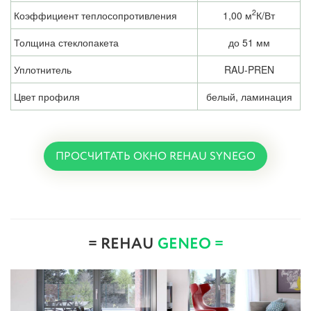
2
Коэффициент теплосопротивления
1,00 м
К/Вт
Толщина стеклопакета
до 51 мм
Уплотнитель
RAU-PREN
Цвет профиля
белый, ламинация
ПРОСЧИТАТЬ ОКНО REHAU SYNEGO
= REHAU
GENEO =